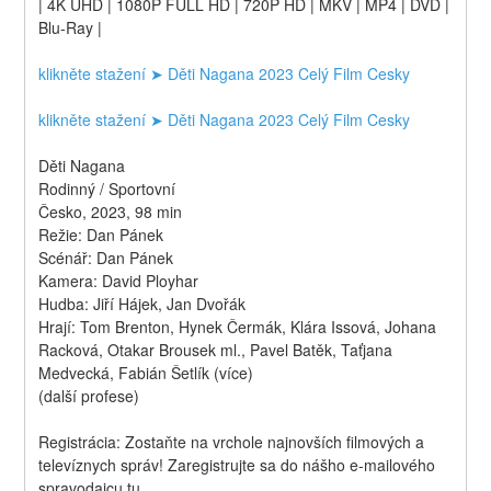
| 4K UHD | 1080P FULL HD | 720P HD | MKV | MP4 | DVD | 
Blu-Ray |
klikněte stažení ➤ Děti Nagana 2023 Celý Film Cesky 
klikněte stažení ➤ Děti Nagana 2023 Celý Film Cesky 
Děti Nagana
Rodinný / Sportovní
Česko, 2023, 98 min
Režie: Dan Pánek
Scénář: Dan Pánek
Kamera: David Ployhar
Hudba: Jiří Hájek, Jan Dvořák
Hrají: Tom Brenton, Hynek Čermák, Klára Issová, Johana 
Racková, Otakar Brousek ml., Pavel Batěk, Taťjana 
Medvecká, Fabián Šetlík (více)
(další profese)
Registrácia: Zostaňte na vrchole najnovších filmových a 
televíznych správ! Zaregistrujte sa do nášho e-mailového 
spravodajcu tu.