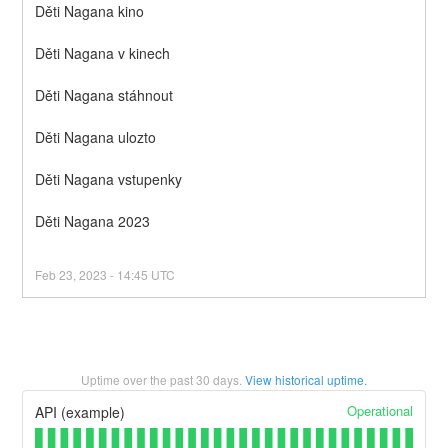
Děti Nagana kino
Děti Nagana v kinech
Děti Nagana stáhnout
Děti Nagana ulozto
Děti Nagana vstupenky
Děti Nagana 2023
Feb
23
,
2023
-
14:45
UTC
Uptime over the past
30
days.
View historical uptime.
Operational
API (example)